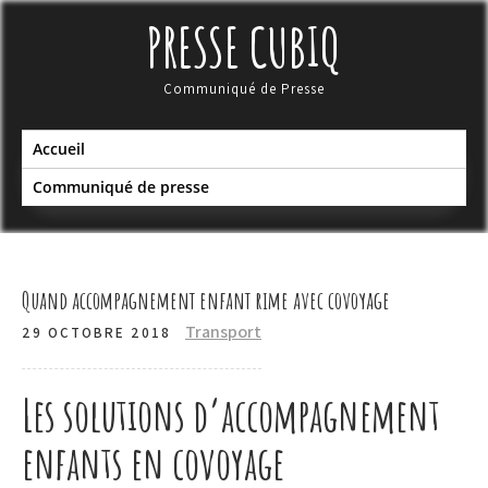
Skip
PRESSE CUBIQ
to
content
Communiqué de Presse
Accueil
Communiqué de presse
Quand accompagnement enfant rime avec covoyage
Transport
29 OCTOBRE 2018
Les solutions d’accompagnement
enfants en covoyage