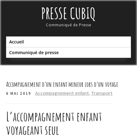
Skip
PRESSE CUBIQ
to
content
Communiqué de Presse
Accueil
Communiqué de presse
Accompagnement d’un enfant mineur lors d’un voyage
Accompagnement enfant
,
Transport
6 MAI 2019
L’accompagnement enfant
voyageant seul