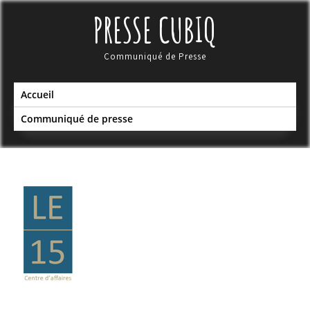
Skip
PRESSE CUBIQ
to
content
Communiqué de Presse
Accueil
Communiqué de presse