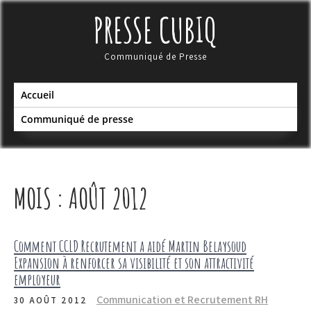
Skip
PRESSE CUBIQ
to
content
Communiqué de Presse
Accueil
Communiqué de presse
MOIS :
AOÛT 2012
Comment CCLD Recrutement a aidé Martin Belaysoud
Expansion à renforcer sa visibilité et son attractivité
employeur
Communication et Recrutement RH
30 AOÛT 2012