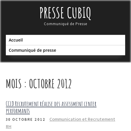
Skip
PRESSE CUBIQ
to
content
Communiqué de Presse
Accueil
Communiqué de presse
MOIS :
OCTOBRE 2012
CCLD Recrutement réalise des assessment center
performants
Communication et Recrutement
30 OCTOBRE 2012
RH