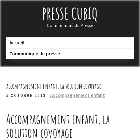
Skip
PRESSE CUBIQ
to
content
Communiqué de Presse
Accueil
Communiqué de presse
accompagnement enfant, la solution covoyage
Accompagnement enfant
5 OCTOBRE 2018
Accompagnement enfant, la
solution covoyage