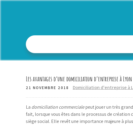
Skip
to
content
Les avantages d’une domiciliation d’entreprise à Lyon
Domiciliation d'entreprise à 
21 NOVEMBRE 2018
La
domiciliation commerciale
peut jouer un très grand
fait, lorsque vous êtes dans le processus de création 
siège social. Elle revêt une importance majeure à plusi