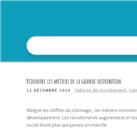
Skip
to
content
Rejoindre les métiers de la grande distribution
Cabinet de recrutement
,
Com
12 DÉCEMBRE 2014
Malgré les chiffres du chômage , les métiers commerci
développement. Les recrutements augmentent et les 
social étant plus que jamais en marche.