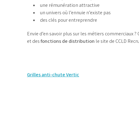
une rémunération attractive
un univers où l’ennuie n’existe pas
des clés pour entreprendre
Envie d’en savoir plus sur les métiers commerciaux ? 
et des
fonctions de distribution
le site de CCLD Recr
Navigation
Grilles anti-chute Vertic
de
l’article