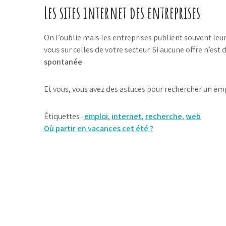
Les sites internet des entreprises
On l’oublie mais les entreprises publient souvent leurs 
vous sur celles de votre secteur. Si aucune offre n’est
spontanée
.
Et vous, vous avez des astuces pour rechercher un emp
Étiquettes :
emploi
,
internet
,
recherche
,
web
Navigation
Où partir en vacances cet été ?
de
l’article