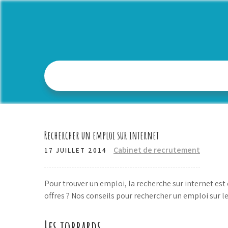
Skip
to
content
Rechercher un emploi sur internet
Cabinet de recrutement
17 JUILLET 2014
Pour trouver un emploi, la recherche sur internet e
offres ? Nos conseils pour rechercher un emploi sur l
Les jobbards