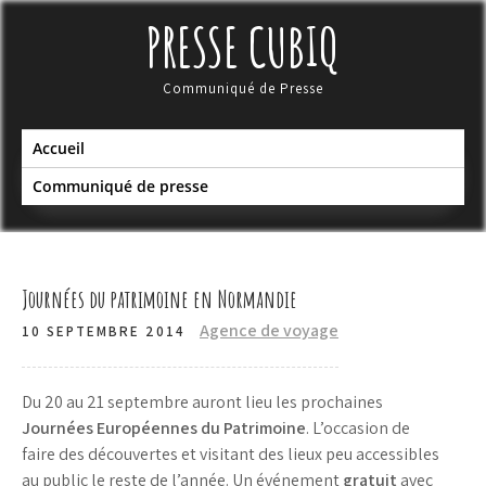
Skip
PRESSE CUBIQ
to
content
Communiqué de Presse
Accueil
Communiqué de presse
Journées du patrimoine en Normandie
Agence de voyage
10 SEPTEMBRE 2014
Du 20 au 21 septembre auront lieu les prochaines
Journées Européennes du Patrimoine
. L’occasion de
faire des découvertes et visitant des lieux peu accessibles
au public le reste de l’année. Un événement
gratuit
avec